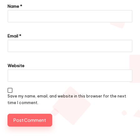
Name
*
Email
*
Website
Save my name, email, and website in this browser for the next
time I comment.