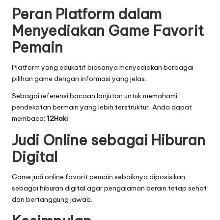
Peran Platform dalam
Menyediakan Game Favorit
Pemain
Platform yang edukatif biasanya menyediakan berbagai
pilihan game dengan informasi yang jelas.
Sebagai referensi bacaan lanjutan untuk memahami
pendekatan bermain yang lebih terstruktur, Anda dapat
membaca:
12Hoki
Judi Online sebagai Hiburan
Digital
Game judi online favorit pemain sebaiknya diposisikan
sebagai hiburan digital agar pengalaman berain tetap sehat
dan bertanggung jawab.