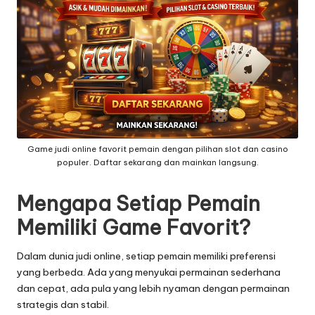
Game judi online favorit pemain dengan pilihan slot dan casino
populer. Daftar sekarang dan mainkan langsung.
Mengapa Setiap Pemain
Memiliki Game Favorit?
Dalam dunia judi online, setiap pemain memiliki preferensi
yang berbeda. Ada yang menyukai permainan sederhana
dan cepat, ada pula yang lebih nyaman dengan permainan
strategis dan stabil.