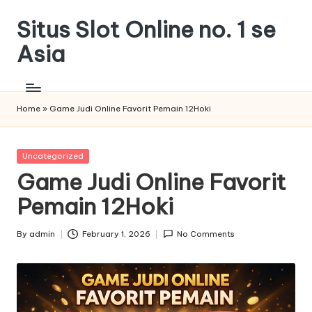
Situs Slot Online no. 1 se
Skip
to
Asia
content
Home
»
Game Judi Online Favorit Pemain 12Hoki
Posted
Uncategorized
in
Game Judi Online Favorit
Pemain 12Hoki
By
admin
February 1, 2026
No Comments
Posted
by