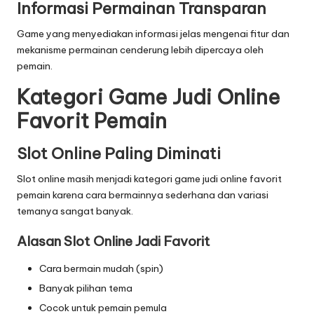
Informasi Permainan Transparan
Game yang menyediakan informasi jelas mengenai fitur dan
mekanisme permainan cenderung lebih dipercaya oleh
pemain.
Kategori Game Judi Online
Favorit Pemain
Slot Online Paling Diminati
Slot online masih menjadi kategori game judi online favorit
pemain karena cara bermainnya sederhana dan variasi
temanya sangat banyak.
Alasan Slot Online Jadi Favorit
Cara bermain mudah (spin)
Banyak pilihan tema
Cocok untuk pemain pemula