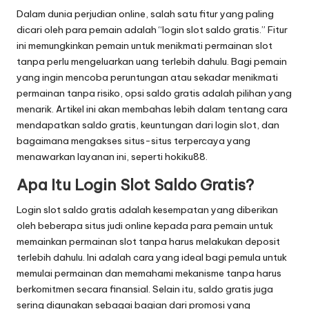
Dalam dunia perjudian online, salah satu fitur yang paling
dicari oleh para pemain adalah “login slot saldo gratis.” Fitur
ini memungkinkan pemain untuk menikmati permainan slot
tanpa perlu mengeluarkan uang terlebih dahulu. Bagi pemain
yang ingin mencoba peruntungan atau sekadar menikmati
permainan tanpa risiko, opsi saldo gratis adalah pilihan yang
menarik. Artikel ini akan membahas lebih dalam tentang cara
mendapatkan saldo gratis, keuntungan dari login slot, dan
bagaimana mengakses situs-situs terpercaya yang
menawarkan layanan ini, seperti
hokiku88
.
Apa Itu Login Slot Saldo Gratis?
Login slot saldo gratis adalah kesempatan yang diberikan
oleh beberapa situs judi online kepada para pemain untuk
memainkan permainan slot tanpa harus melakukan deposit
terlebih dahulu. Ini adalah cara yang ideal bagi pemula untuk
memulai permainan dan memahami mekanisme tanpa harus
berkomitmen secara finansial. Selain itu, saldo gratis juga
sering digunakan sebagai bagian dari promosi yang