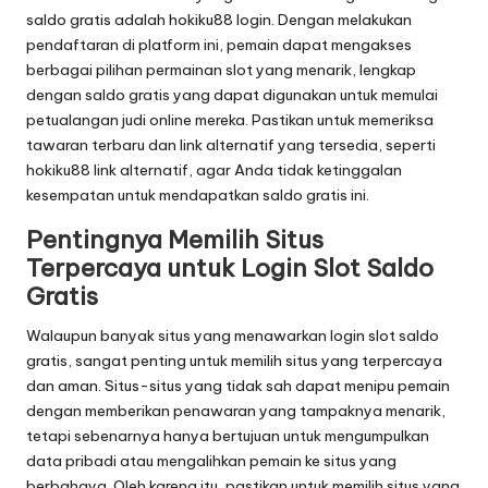
saldo gratis adalah
hokiku88 login
. Dengan melakukan
pendaftaran di platform ini, pemain dapat mengakses
berbagai pilihan permainan slot yang menarik, lengkap
dengan saldo gratis yang dapat digunakan untuk memulai
petualangan judi online mereka. Pastikan untuk memeriksa
tawaran terbaru dan link alternatif yang tersedia, seperti
hokiku88 link alternatif
, agar Anda tidak ketinggalan
kesempatan untuk mendapatkan saldo gratis ini.
Pentingnya Memilih Situs
Terpercaya untuk Login Slot Saldo
Gratis
Walaupun banyak situs yang menawarkan login slot saldo
gratis, sangat penting untuk memilih situs yang terpercaya
dan aman. Situs-situs yang tidak sah dapat menipu pemain
dengan memberikan penawaran yang tampaknya menarik,
tetapi sebenarnya hanya bertujuan untuk mengumpulkan
data pribadi atau mengalihkan pemain ke situs yang
berbahaya. Oleh karena itu, pastikan untuk memilih situs yang