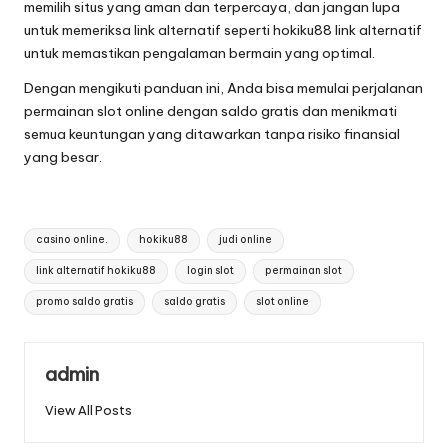
memilih situs yang aman dan terpercaya, dan jangan lupa
untuk memeriksa link alternatif seperti
hokiku88 link alternatif
untuk memastikan pengalaman bermain yang optimal.
Dengan mengikuti panduan ini, Anda bisa memulai perjalanan
permainan slot online dengan saldo gratis dan menikmati
semua keuntungan yang ditawarkan tanpa risiko finansial
yang besar.
Tags:
casino online.
hokiku88
judi online
link alternatif hokiku88
login slot
permainan slot
promo saldo gratis
saldo gratis
slot online
admin
View All Posts