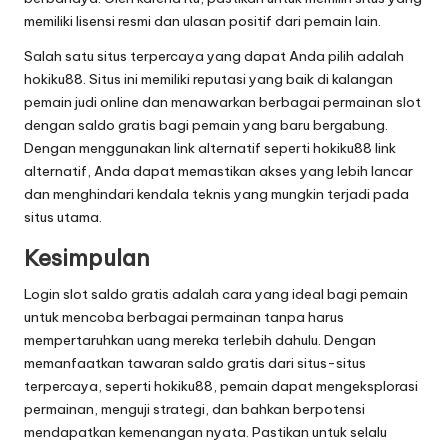
memiliki lisensi resmi dan ulasan positif dari pemain lain.
Salah satu situs terpercaya yang dapat Anda pilih adalah
hokiku88
. Situs ini memiliki reputasi yang baik di kalangan
pemain judi online dan menawarkan berbagai permainan slot
dengan saldo gratis bagi pemain yang baru bergabung.
Dengan menggunakan link alternatif seperti
hokiku88 link
alternatif
, Anda dapat memastikan akses yang lebih lancar
dan menghindari kendala teknis yang mungkin terjadi pada
situs utama.
Kesimpulan
Login slot saldo gratis adalah cara yang ideal bagi pemain
untuk mencoba berbagai permainan tanpa harus
mempertaruhkan uang mereka terlebih dahulu. Dengan
memanfaatkan tawaran saldo gratis dari situs-situs
terpercaya, seperti
hokiku88
, pemain dapat mengeksplorasi
permainan, menguji strategi, dan bahkan berpotensi
mendapatkan kemenangan nyata. Pastikan untuk selalu