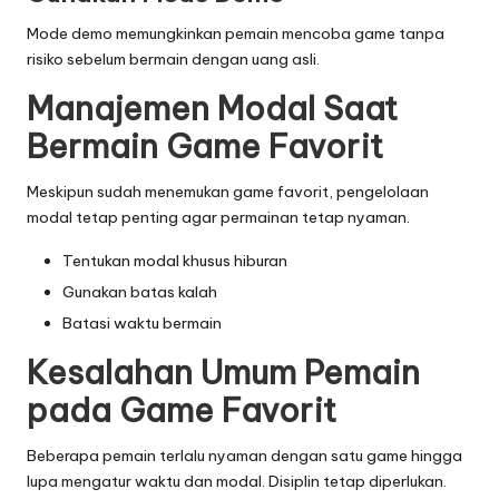
Mode demo memungkinkan pemain mencoba game tanpa
risiko sebelum bermain dengan uang asli.
Manajemen Modal Saat
Bermain Game Favorit
Meskipun sudah menemukan game favorit, pengelolaan
modal tetap penting agar permainan tetap nyaman.
Tentukan modal khusus hiburan
Gunakan batas kalah
Batasi waktu bermain
Kesalahan Umum Pemain
pada Game Favorit
Beberapa pemain terlalu nyaman dengan satu game hingga
lupa mengatur waktu dan modal. Disiplin tetap diperlukan.