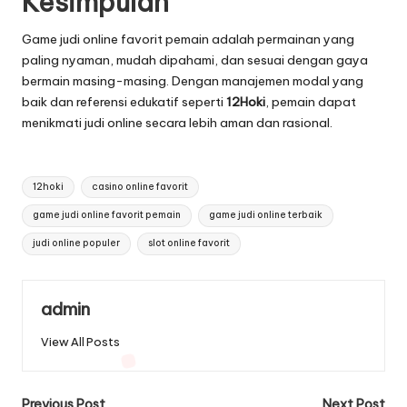
Kesimpulan
Game judi online favorit pemain adalah permainan yang
paling nyaman, mudah dipahami, dan sesuai dengan gaya
bermain masing-masing. Dengan manajemen modal yang
baik dan referensi edukatif seperti
12Hoki
, pemain dapat
menikmati judi online secara lebih aman dan rasional.
Tags:
12hoki
casino online favorit
game judi online favorit pemain
game judi online terbaik
judi online populer
slot online favorit
admin
View All Posts
Previous Post
Next Post