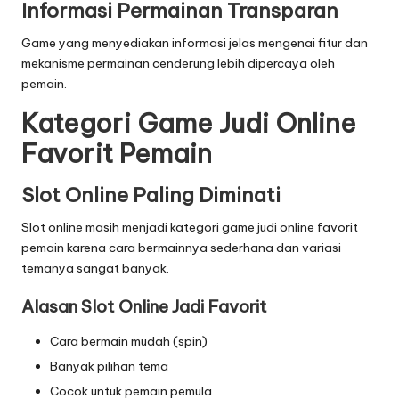
Informasi Permainan Transparan
Game yang menyediakan informasi jelas mengenai fitur dan
mekanisme permainan cenderung lebih dipercaya oleh
pemain.
Kategori Game Judi Online
Favorit Pemain
Slot Online Paling Diminati
Slot online masih menjadi kategori game judi online favorit
pemain karena cara bermainnya sederhana dan variasi
temanya sangat banyak.
Alasan Slot Online Jadi Favorit
Cara bermain mudah (spin)
Banyak pilihan tema
Cocok untuk pemain pemula