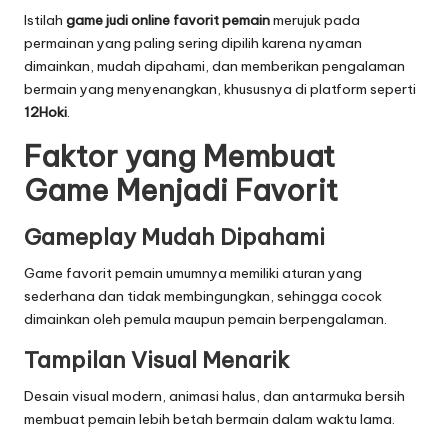
Istilah
game judi online favorit pemain
merujuk pada
permainan yang paling sering dipilih karena nyaman
dimainkan, mudah dipahami, dan memberikan pengalaman
bermain yang menyenangkan, khususnya di platform seperti
12Hoki
.
Faktor yang Membuat
Game Menjadi Favorit
Gameplay Mudah Dipahami
Game favorit pemain umumnya memiliki aturan yang
sederhana dan tidak membingungkan, sehingga cocok
dimainkan oleh pemula maupun pemain berpengalaman.
Tampilan Visual Menarik
Desain visual modern, animasi halus, dan antarmuka bersih
membuat pemain lebih betah bermain dalam waktu lama.