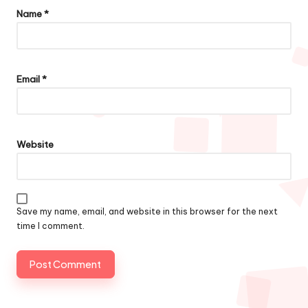
Name
*
Email
*
Website
Save my name, email, and website in this browser for the next
time I comment.