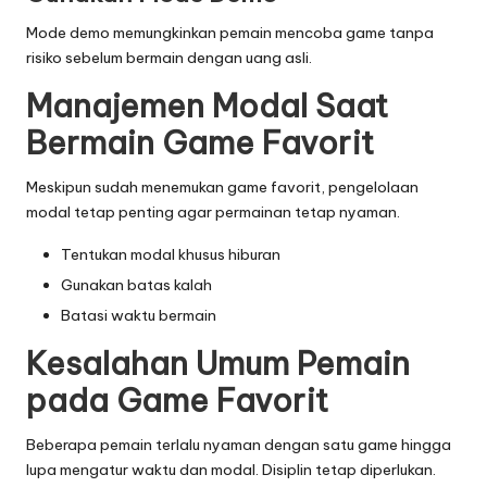
Mode demo memungkinkan pemain mencoba game tanpa
risiko sebelum bermain dengan uang asli.
Manajemen Modal Saat
Bermain Game Favorit
Meskipun sudah menemukan game favorit, pengelolaan
modal tetap penting agar permainan tetap nyaman.
Tentukan modal khusus hiburan
Gunakan batas kalah
Batasi waktu bermain
Kesalahan Umum Pemain
pada Game Favorit
Beberapa pemain terlalu nyaman dengan satu game hingga
lupa mengatur waktu dan modal. Disiplin tetap diperlukan.