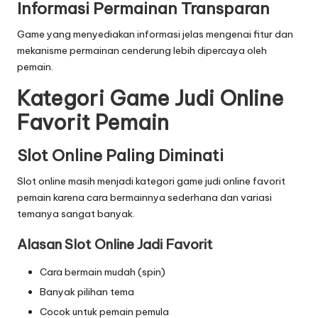
Informasi Permainan Transparan
Game yang menyediakan informasi jelas mengenai fitur dan
mekanisme permainan cenderung lebih dipercaya oleh
pemain.
Kategori Game Judi Online
Favorit Pemain
Slot Online Paling Diminati
Slot online masih menjadi kategori game judi online favorit
pemain karena cara bermainnya sederhana dan variasi
temanya sangat banyak.
Alasan Slot Online Jadi Favorit
Cara bermain mudah (spin)
Banyak pilihan tema
Cocok untuk pemain pemula