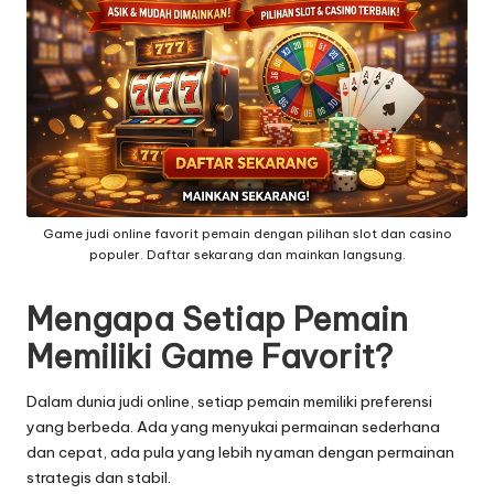
Game judi online favorit pemain dengan pilihan slot dan casino
populer. Daftar sekarang dan mainkan langsung.
Mengapa Setiap Pemain
Memiliki Game Favorit?
Dalam dunia judi online, setiap pemain memiliki preferensi
yang berbeda. Ada yang menyukai permainan sederhana
dan cepat, ada pula yang lebih nyaman dengan permainan
strategis dan stabil.