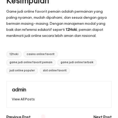
Kesimpulan
Game judi online favorit pemain adalah permainan yang
paling nyaman, mudah dipahami, dan sesuai dengan gaya
bermain masing-masing. Dengan manajemen modal yang
baik dan referensi edukatif seperti
12Hoki
, pemain dapat
menikmati judi online secara lebih aman dan rasional.
Tags:
12hoki
casino online favorit
game judi online favorit pemain
game judi online terbaik
judi online populer
slot online favorit
admin
View All Posts
Previous Post
Next Post