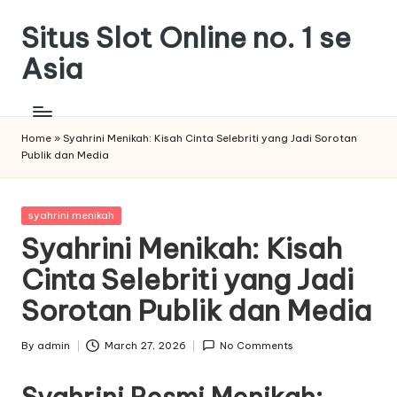
Situs Slot Online no. 1 se
Skip
to
Asia
content
Home
»
Syahrini Menikah: Kisah Cinta Selebriti yang Jadi Sorotan
Publik dan Media
Posted
syahrini menikah
in
Syahrini Menikah: Kisah
Cinta Selebriti yang Jadi
Sorotan Publik dan Media
By
admin
March 27, 2026
No Comments
Posted
by