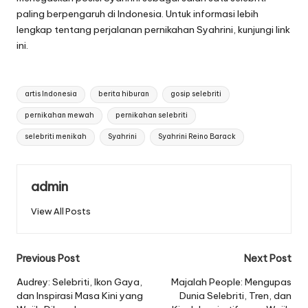
paling berpengaruh di Indonesia. Untuk informasi lebih
lengkap tentang perjalanan pernikahan Syahrini, kunjungi
link
ini
.
Tags:
artis Indonesia
berita hiburan
gosip selebriti
pernikahan mewah
pernikahan selebriti
selebriti menikah
Syahrini
Syahrini Reino Barack
admin
View All Posts
Post
Previous Post
Next Post
navigation
Audrey: Selebriti, Ikon Gaya,
Majalah People: Mengupas
dan Inspirasi Masa Kini yang
Dunia Selebriti, Tren, dan