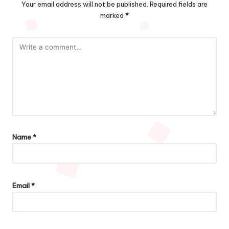
Your email address will not be published.
Required fields are
marked
*
Name
*
Email
*