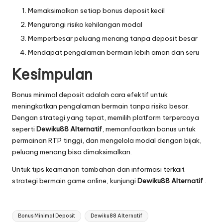
Memaksimalkan setiap bonus deposit kecil
Mengurangi risiko kehilangan modal
Memperbesar peluang menang tanpa deposit besar
Mendapat pengalaman bermain lebih aman dan seru
Kesimpulan
Bonus minimal deposit adalah cara efektif untuk
meningkatkan pengalaman bermain tanpa risiko besar.
Dengan strategi yang tepat, memilih platform terpercaya
seperti
Dewiku88 Alternatif
, memanfaatkan bonus untuk
permainan RTP tinggi, dan mengelola modal dengan bijak,
peluang menang bisa dimaksimalkan.
Untuk tips keamanan tambahan dan informasi terkait
strategi bermain game online, kunjungi
Dewiku88 Alternatif
.
Tags:
Bonus Minimal Deposit
Dewiku88 Alternatif