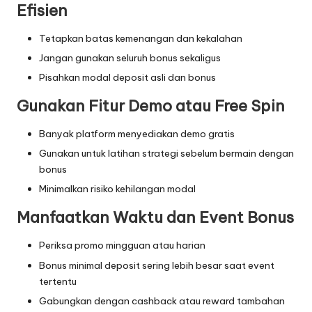
Efisien
Tetapkan batas kemenangan dan kekalahan
Jangan gunakan seluruh bonus sekaligus
Pisahkan modal deposit asli dan bonus
Gunakan Fitur Demo atau Free Spin
Banyak platform menyediakan demo gratis
Gunakan untuk latihan strategi sebelum bermain dengan
bonus
Minimalkan risiko kehilangan modal
Manfaatkan Waktu dan Event Bonus
Periksa promo mingguan atau harian
Bonus minimal deposit sering lebih besar saat event
tertentu
Gabungkan dengan cashback atau reward tambahan