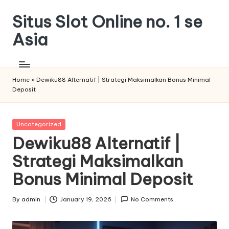
Situs Slot Online no. 1 se
Skip
to
Asia
content
Home
»
Dewiku88 Alternatif | Strategi Maksimalkan Bonus Minimal
Deposit
Posted
Uncategorized
in
Dewiku88 Alternatif |
Strategi Maksimalkan
Bonus Minimal Deposit
By
admin
January 19, 2026
No Comments
Posted
by