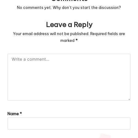
No comments yet. Why don’t you start the discussion?
Leave a Reply
Your email address will not be published.
Required fields are
marked
*
Name
*