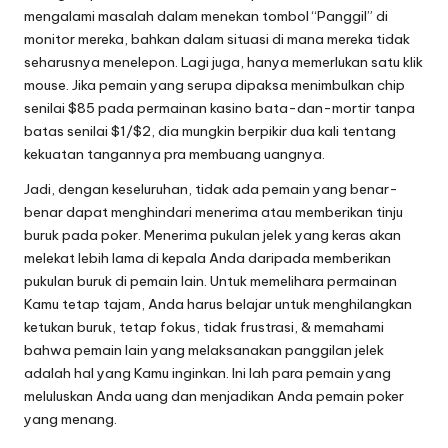
mengalami masalah dalam menekan tombol “Panggil” di
monitor mereka, bahkan dalam situasi di mana mereka tidak
seharusnya menelepon. Lagi juga, hanya memerlukan satu klik
mouse. Jika pemain yang serupa dipaksa menimbulkan chip
senilai $85 pada permainan kasino bata-dan-mortir tanpa
batas senilai $1/$2, dia mungkin berpikir dua kali tentang
kekuatan tangannya pra membuang uangnya.
Jadi, dengan keseluruhan, tidak ada pemain yang benar-
benar dapat menghindari menerima atau memberikan tinju
buruk pada poker. Menerima pukulan jelek yang keras akan
melekat lebih lama di kepala Anda daripada memberikan
pukulan buruk di pemain lain. Untuk memelihara permainan
Kamu tetap tajam, Anda harus belajar untuk menghilangkan
ketukan buruk, tetap fokus, tidak frustrasi, & memahami
bahwa pemain lain yang melaksanakan panggilan jelek
adalah hal yang Kamu inginkan. Ini lah para pemain yang
meluluskan Anda uang dan menjadikan Anda pemain poker
yang menang.