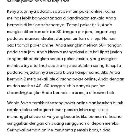
seluruh permainan di setiap saat.
Kenyataannya adalah, saat bermain poker online, Kamu
melihat lebih banyak tangan dibandingkan tatkala Anda
bermain di kasino sebenarnya. Tampil poker fisik, Anda
mungkin diberikan sekitar 30 tangan per jam, tergantung
pada permainan, dealer, dan pemain lain di meja. Namun,
saat tampil poker online, Anda mungkin melihat 50+ tangan
pada satu jam. Anda kiranya mengalami dua kali lipat jumlah
tangan dibandingkan secara poker kasino, yang mungkin
membuatnya terlihat seperti tinju buruk lebih sering tercipta,
padahal kejadiannya secara biasa hampir sama. Jika Anda
bermain 2 meja sekali lalu di ruang poker online, Anda dengan
mudah melihat 40-50 tangan lebih banyak per jam
dibandingkan jika Anda bermain satu meja di kasino fisik.
Wahid fakta terakhir tentang poker online dan ketukan buruk
adalah kalau sebagian besar pemain lebih ragu untuk
memanggil situasi all-in yang besar ketika bermain di kasino
sungguhan dengan chip uang sungguhan di depan mereka.
Seringkali pemain online, terutama pemain baru, tidak