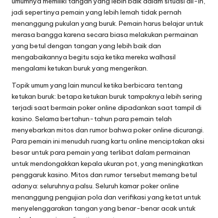
umumnya memiliki tangan yang lebih baik dalam situasi all-in,
jadi sepertinya pemain yang lebih lemah tidak pernah
menanggung pukulan yang buruk. Pemain harus belajar untuk
merasa bangga karena secara biasa melakukan permainan
yang betul dengan tangan yang lebih baik dan
mengabaikannya begitu saja ketika mereka walhasil
mengalami ketukan buruk yang mengerikan.
Topik umum yang lain muncul ketika berbicara tentang
ketukan buruk: betapa ketukan buruk tampaknya lebih sering
terjadi saat bermain poker online dipadankan saat tampil di
kasino. Selama bertahun-tahun para pemain telah
menyebarkan mitos dan rumor bahwa poker online dicurangi.
Para pemain ini menuduh ruang kartu online menciptakan aksi
besar untuk para pemain yang terlibat dalam permainan
untuk mendongakkan kepala ukuran pot, yang meningkatkan
penggaruk kasino. Mitos dan rumor tersebut memang betul
adanya: seluruhnya palsu. Seluruh kamar poker online
menanggung pengujian pola dan verifikasi yang ketat untuk
menyelenggarakan tangan yang benar-benar acak untuk