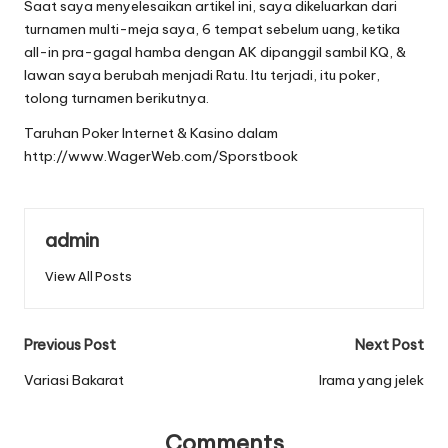
Saat saya menyelesaikan artikel ini, saya dikeluarkan dari
turnamen multi-meja saya, 6 tempat sebelum uang, ketika
all-in pra-gagal hamba dengan AK dipanggil sambil KQ, &
lawan saya berubah menjadi Ratu. Itu terjadi, itu poker,
tolong turnamen berikutnya.
Taruhan Poker Internet & Kasino dalam
http://www.WagerWeb.com/Sporstbook
admin
View All Posts
Post
Previous Post
Next Post
navigation
Variasi Bakarat
Irama yang jelek
Comments