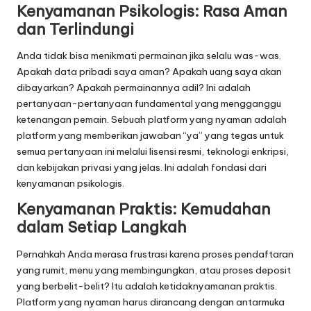
Kenyamanan Psikologis: Rasa Aman
dan Terlindungi
Anda tidak bisa menikmati permainan jika selalu was-was.
Apakah data pribadi saya aman? Apakah uang saya akan
dibayarkan? Apakah permainannya adil? Ini adalah
pertanyaan-pertanyaan fundamental yang mengganggu
ketenangan pemain. Sebuah platform yang nyaman adalah
platform yang memberikan jawaban “ya” yang tegas untuk
semua pertanyaan ini melalui lisensi resmi, teknologi enkripsi,
dan kebijakan privasi yang jelas. Ini adalah fondasi dari
kenyamanan psikologis.
Kenyamanan Praktis: Kemudahan
dalam Setiap Langkah
Pernahkah Anda merasa frustrasi karena proses pendaftaran
yang rumit, menu yang membingungkan, atau proses deposit
yang berbelit-belit? Itu adalah ketidaknyamanan praktis.
Platform yang nyaman harus dirancang dengan antarmuka