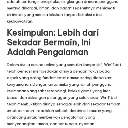
adalah tentang menciptakan lingkungan di mana pengguna
merasa dihargai, aman, dan dapat sepenuhnya menikmati
aktivitas yang mereka lakukan tanpa distraksi atau
kekhawatiran.
Kesimpulan: Lebih dari
Sekadar Bermain, Ini
Adalah Pengalaman
Dalam dunia casino online yang semakin kompetitif, Win11bet
telah berhasil membedakan dirinya dengan fokus pada
aspek yang paling fundamental namun sering diabaikan:
kenyamanan. Dengan antarmuka yang ramah pengguna,
keamanan yang tak tertandingi, koleksi game yang luar
biasa, dan dukungan pelanggan yang selalu siap, Win11bet
telah membuktikan dirinya sebagai lebih dari sekadar tempat
untuk bertaruh. Ini adalah sebuah destinasi hiburan yang
dirancang untuk memberikan pengalaman yang
menyenangkan, aman, dan tentu saja, nyaman.