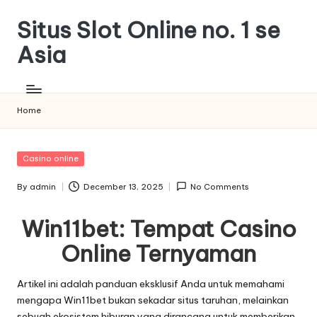
Situs Slot Online no. 1 se
Skip
to
Asia
content
Home
Posted
Casino online
in
By
admin
December 13, 2025
No Comments
Posted
by
Win11bet: Tempat Casino
Online Ternyaman
Artikel ini adalah panduan eksklusif Anda untuk memahami
mengapa Win11bet bukan sekadar situs taruhan, melainkan
sebuah ekosistem hiburan yang dirancang untuk memberikan