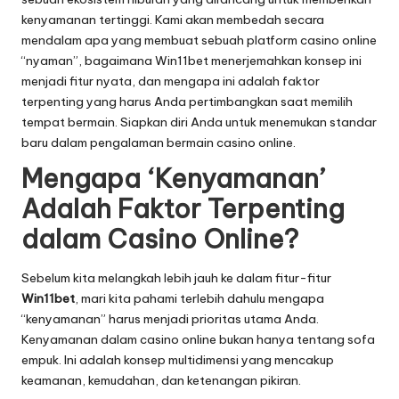
kenyamanan tertinggi. Kami akan membedah secara
mendalam apa yang membuat sebuah platform casino online
“nyaman”, bagaimana Win11bet menerjemahkan konsep ini
menjadi fitur nyata, dan mengapa ini adalah faktor
terpenting yang harus Anda pertimbangkan saat memilih
tempat bermain. Siapkan diri Anda untuk menemukan standar
baru dalam pengalaman bermain casino online.
Mengapa ‘Kenyamanan’
Adalah Faktor Terpenting
dalam Casino Online?
Sebelum kita melangkah lebih jauh ke dalam fitur-fitur
Win11bet
, mari kita pahami terlebih dahulu mengapa
“kenyamanan” harus menjadi prioritas utama Anda.
Kenyamanan dalam casino online bukan hanya tentang sofa
empuk. Ini adalah konsep multidimensi yang mencakup
keamanan, kemudahan, dan ketenangan pikiran.