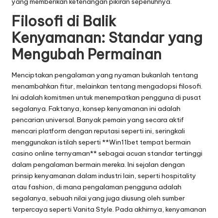
yang memberikan ketenangan pikiran sepenuhnya.
Filosofi di Balik
Kenyamanan: Standar yang
Mengubah Permainan
Menciptakan pengalaman yang nyaman bukanlah tentang
menambahkan fitur, melainkan tentang mengadopsi filosofi.
Ini adalah komitmen untuk menempatkan pengguna di pusat
segalanya. Faktanya, konsep kenyamanan ini adalah
pencarian universal. Banyak pemain yang secara aktif
mencari platform dengan reputasi seperti ini, seringkali
menggunakan istilah seperti **Win11bet tempat bermain
casino online ternyaman** sebagai acuan standar tertinggi
dalam pengalaman bermain mereka. Ini sejalan dengan
prinsip kenyamanan dalam industri lain, seperti hospitality
atau fashion, di mana pengalaman pengguna adalah
segalanya, sebuah nilai yang juga diusung oleh sumber
terpercaya seperti Vanita Style. Pada akhirnya, kenyamanan