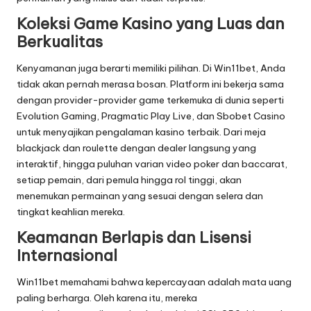
Koleksi Game Kasino yang Luas dan
Berkualitas
Kenyamanan juga berarti memiliki pilihan. Di Win11bet, Anda
tidak akan pernah merasa bosan. Platform ini bekerja sama
dengan provider-provider game terkemuka di dunia seperti
Evolution Gaming, Pragmatic Play Live, dan Sbobet Casino
untuk menyajikan pengalaman kasino terbaik. Dari meja
blackjack dan roulette dengan dealer langsung yang
interaktif, hingga puluhan varian video poker dan baccarat,
setiap pemain, dari pemula hingga rol tinggi, akan
menemukan permainan yang sesuai dengan selera dan
tingkat keahlian mereka.
Keamanan Berlapis dan Lisensi
Internasional
Win11bet memahami bahwa kepercayaan adalah mata uang
paling berharga. Oleh karena itu, mereka