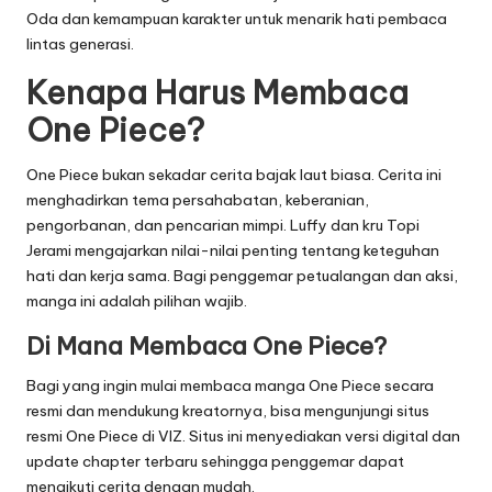
Oda dan kemampuan karakter untuk menarik hati pembaca
lintas generasi.
Kenapa Harus Membaca
One Piece?
One Piece bukan sekadar cerita bajak laut biasa. Cerita ini
menghadirkan tema persahabatan, keberanian,
pengorbanan, dan pencarian mimpi. Luffy dan kru Topi
Jerami mengajarkan nilai-nilai penting tentang keteguhan
hati dan kerja sama. Bagi penggemar petualangan dan aksi,
manga ini adalah pilihan wajib.
Di Mana Membaca One Piece?
Bagi yang ingin mulai membaca manga One Piece secara
resmi dan mendukung kreatornya, bisa mengunjungi
situs
resmi One Piece di VIZ
. Situs ini menyediakan versi digital dan
update chapter terbaru sehingga penggemar dapat
mengikuti cerita dengan mudah.