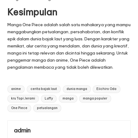
Kesimpulan
Manga One Piece adalah salah satu mahakarya yang mampu
menggabungkan petualangan, persahabatan, dan konflik
epik dalam dunia bajak laut yang luas. Dengan karakter yang
memikat, alur cerita yang mendalam, dan dunia yang kreatif,
manga ini tetap relevan dan dicintai hingga sekarang. Untuk
penggemar manga dan anime, One Piece adalah
pengalaman membaca yang tidak boleh dilewatkan.
Tags:
anime
cerita bajak laut
dunia manga
Eiichiro Oda
kru Topi Jerami
Luffy
manga
manga populer
One Piece
petualangan
admin