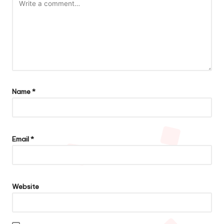
Name
*
Email
*
Website