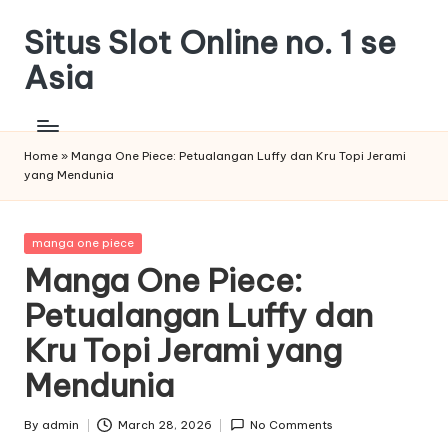
Situs Slot Online no. 1 se
Skip
to
Asia
content
Home
»
Manga One Piece: Petualangan Luffy dan Kru Topi Jerami
yang Mendunia
Posted
manga one piece
in
Manga One Piece:
Petualangan Luffy dan
Kru Topi Jerami yang
Mendunia
By
admin
March 28, 2026
No Comments
Posted