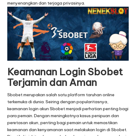
menyenangkan dan terjaga privasinya.
Keamanan Login Sbobet
Terjamin dan Aman
Sbobet merupakan salah satu platform taruhan online
terkemuka di dunia. Seiring dengan popularitasnya,
keamanan login akun Sbobet menjadi perhatian penting bagi
para pemain. Dengan meningkatnya kasus penipuan dan
peretasan akun, penting bagi pemain untuk memastikan
keamanan dan kenyamanan saat melakukan login di Sbobet.