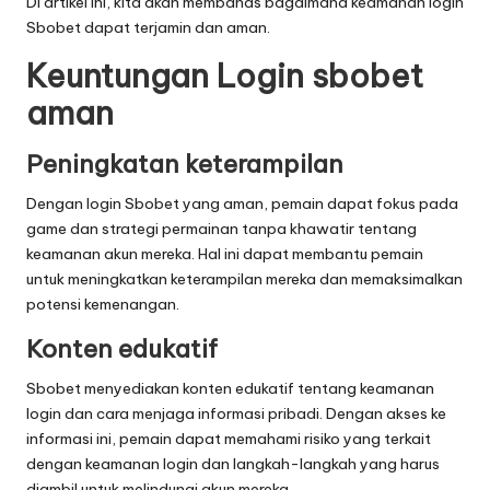
Di artikel ini, kita akan membahas bagaimana keamanan login
Sbobet dapat terjamin dan aman.
Keuntungan Login sbobet
aman
Peningkatan keterampilan
Dengan login Sbobet yang aman, pemain dapat fokus pada
game dan strategi permainan tanpa khawatir tentang
keamanan akun mereka. Hal ini dapat membantu pemain
untuk meningkatkan keterampilan mereka dan memaksimalkan
potensi kemenangan.
Konten edukatif
Sbobet menyediakan konten edukatif tentang keamanan
login dan cara menjaga informasi pribadi. Dengan akses ke
informasi ini, pemain dapat memahami risiko yang terkait
dengan keamanan login dan langkah-langkah yang harus
diambil untuk melindungi akun mereka.