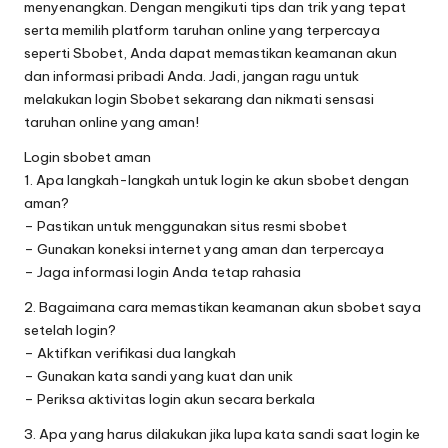
menyenangkan. Dengan mengikuti tips dan trik yang tepat
serta memilih platform taruhan online yang terpercaya
seperti Sbobet, Anda dapat memastikan keamanan akun
dan informasi pribadi Anda. Jadi, jangan ragu untuk
melakukan login Sbobet sekarang dan nikmati sensasi
taruhan online yang aman!
Login sbobet aman
1. Apa langkah-langkah untuk login ke akun sbobet dengan
aman?
– Pastikan untuk menggunakan situs resmi sbobet
– Gunakan koneksi internet yang aman dan terpercaya
– Jaga informasi login Anda tetap rahasia
2. Bagaimana cara memastikan keamanan akun sbobet saya
setelah login?
– Aktifkan verifikasi dua langkah
– Gunakan kata sandi yang kuat dan unik
– Periksa aktivitas login akun secara berkala
3. Apa yang harus dilakukan jika lupa kata sandi saat login ke