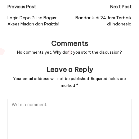
Post
Previous Post
Next Post
navigation
Login Depo Pulsa Bagus:
Bandar Judi 24 Jam Terbaik
Akses Mudah dan Praktis!
di Indonesia
Comments
No comments yet. Why don’t you start the discussion?
Leave a Reply
Your email address will not be published.
Required fields are
marked
*