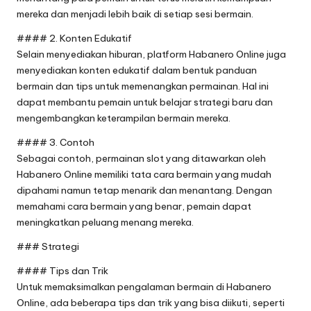
mereka dan menjadi lebih baik di setiap sesi bermain.
#### 2. Konten Edukatif
Selain menyediakan hiburan, platform Habanero Online juga
menyediakan konten edukatif dalam bentuk panduan
bermain dan tips untuk memenangkan permainan. Hal ini
dapat membantu pemain untuk belajar strategi baru dan
mengembangkan keterampilan bermain mereka.
#### 3. Contoh
Sebagai contoh, permainan slot yang ditawarkan oleh
Habanero Online memiliki tata cara bermain yang mudah
dipahami namun tetap menarik dan menantang. Dengan
memahami cara bermain yang benar, pemain dapat
meningkatkan peluang menang mereka.
### Strategi
#### Tips dan Trik
Untuk memaksimalkan pengalaman bermain di Habanero
Online, ada beberapa tips dan trik yang bisa diikuti, seperti