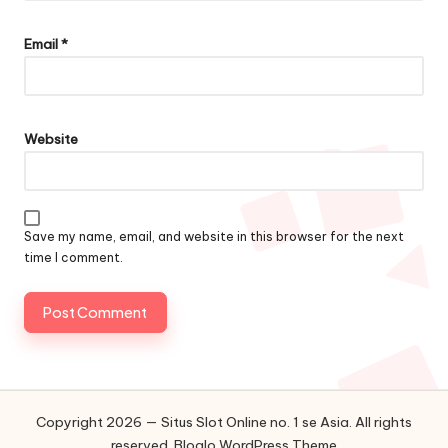
Email
*
Website
Save my name, email, and website in this browser for the next
time I comment.
Copyright 2026 — Situs Slot Online no. 1 se Asia. All rights
reserved.
Bloglo WordPress Theme