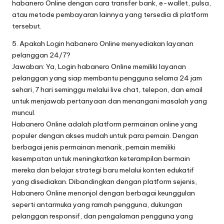
habanero Online dengan cara transfer bank, e-wallet, pulsa,
atau metode pembayaran lainnya yang tersedia di platform
tersebut.
5. Apakah Login habanero Online menyediakan layanan
pelanggan 24/7?
Jawaban: Ya, Login habanero Online memiliki layanan
pelanggan yang siap membantu pengguna selama 24 jam
sehari, 7 hari seminggu melalui live chat, telepon, dan email
untuk menjawab pertanyaan dan menangani masalah yang
muncul.
Habanero Online adalah platform permainan online yang
populer dengan akses mudah untuk para pemain. Dengan
berbagai jenis permainan menarik, pemain memiliki
kesempatan untuk meningkatkan keterampilan bermain
mereka dan belajar strategi baru melalui konten edukatif
yang disediakan. Dibandingkan dengan platform sejenis,
Habanero Online menonjol dengan berbagai keunggulan
seperti antarmuka yang ramah pengguna, dukungan
pelanggan responsif, dan pengalaman pengguna yang