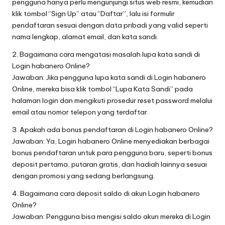
pengguna hanya perlu mengunjungi situs web resmi, kemudian
klik tombol “Sign Up” atau “Daftar”, lalu isi formulir
pendaftaran sesuai dengan data pribadi yang valid seperti
nama lengkap, alamat email, dan kata sandi.
2. Bagaimana cara mengatasi masalah lupa kata sandi di
Login habanero Online?
Jawaban: Jika pengguna lupa kata sandi di Login habanero
Online, mereka bisa klik tombol “Lupa Kata Sandi” pada
halaman login dan mengikuti prosedur reset password melalui
email atau nomor telepon yang terdaftar.
3. Apakah ada bonus pendaftaran di Login habanero Online?
Jawaban: Ya, Login habanero Online menyediakan berbagai
bonus pendaftaran untuk para pengguna baru, seperti bonus
deposit pertama, putaran gratis, dan hadiah lainnya sesuai
dengan promosi yang sedang berlangsung.
4. Bagaimana cara deposit saldo di akun Login habanero
Online?
Jawaban: Pengguna bisa mengisi saldo akun mereka di Login