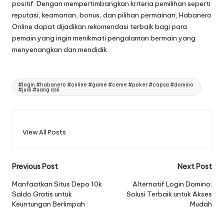
positif. Dengan mempertimbangkan kriteria pemilihan seperti
reputasi, keamanan, bonus, dan pilihan permainan, Habanero
Online dapat dijadikan rekomendasi terbaik bagi para
pemain yang ingin menikmati pengalaman bermain yang
menyenangkan dan mendidik.
Tags:
#login #habanero #online #game #ceme #poker #capsa #domino
#judi #uang asli
View All Posts
Post
Previous Post
Next Post
navigation
Manfaatkan Situs Depo 10k
Alternatif Login Domino:
Saldo Gratis untuk
Solusi Terbaik untuk Akses
Keuntungan Berlimpah
Mudah