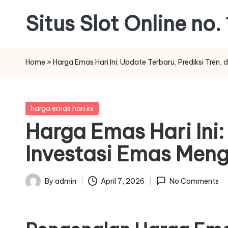
Situs Slot Online no. 
Skip
to
content
Home
»
Harga Emas Hari Ini: Update Terbaru, Prediksi Tren
Posted
harga emas hari ini
in
Harga Emas Hari Ini:
Investasi Emas Men
By
admin
April 7, 2026
No Comments
Posted
by