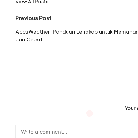
View All Posts
Post
Previous Post
navigation
AccuWeather: Panduan Lengkap untuk Memaham
dan Cepat
Your 