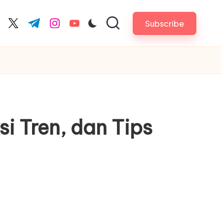
Subscribe
cebook.com
twitter.com
t.me
instagram.com
youtube.com
si Tren, dan Tips