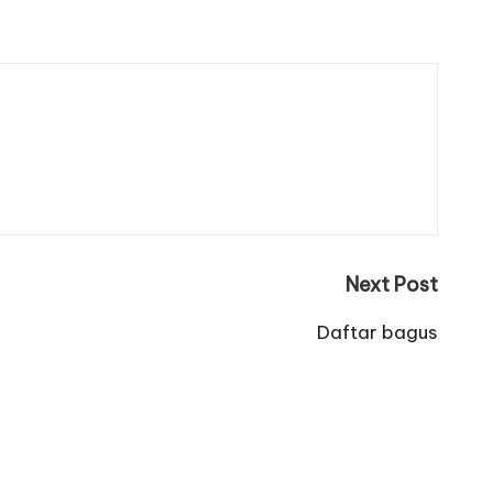
Next Post
Daftar bagus