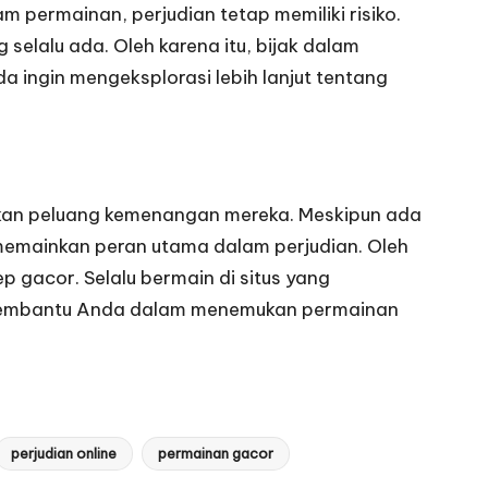
permainan, perjudian tetap memiliki risiko.
elalu ada. Oleh karena itu, bijak dalam
a ingin mengeksplorasi lebih lanjut tentang
atkan peluang kemenangan mereka. Meskipun ada
memainkan peran utama dalam perjudian. Oleh
 gacor. Selalu bermain di situs yang
i membantu Anda dalam menemukan permainan
perjudian online
permainan gacor