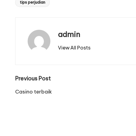
tips perjudian
admin
View All Posts
Post
Previous Post
navigation
Casino terbaik