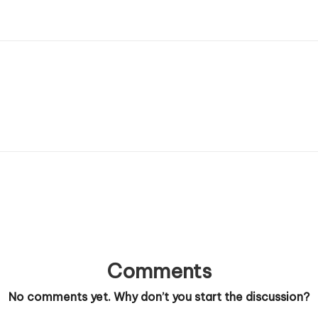
Comments
No comments yet. Why don’t you start the discussion?