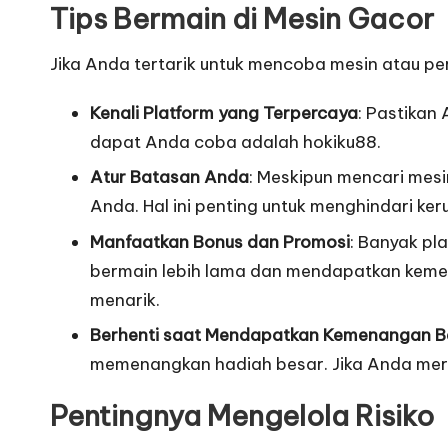
Tips Bermain di Mesin Gacor
Jika Anda tertarik untuk mencoba mesin atau p
Kenali Platform yang Terpercaya
: Pastikan 
dapat Anda coba adalah
hokiku88
.
Atur Batasan Anda
: Meskipun mencari me
Anda. Hal ini penting untuk menghindari ker
Manfaatkan Bonus dan Promosi
: Banyak p
bermain lebih lama dan mendapatkan keme
menarik.
Berhenti saat Mendapatkan Kemenangan B
memenangkan hadiah besar. Jika Anda mer
Pentingnya Mengelola Risiko