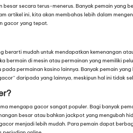
 besar secara terus-menerus. Banyak pemain yang ber
 artikel ini, kita akan membahas lebih dalam mengena
n gacor yang tepat.
ng berarti mudah untuk mendapatkan kemenangan atau
 bermain di mesin atau permainan yang memiliki pelua
laku pada permainan kasino lainnya. Banyak pemain y
acor” daripada yang lainnya, meskipun hal ini tidak sel
er?
tama mengapa gacor sangat populer. Bagi banyak pem
nangan besar atau bahkan jackpot yang mengubah hidu
n gacor menjadi lebih mudah. Para pemain dapat berb
 perjudian online.