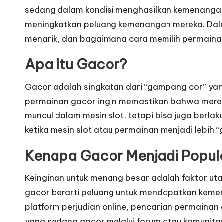
sedang dalam kondisi menghasilkan kemenangan
meningkatkan peluang kemenangan mereka. Dalam
menarik, dan bagaimana cara memilih permaina
Apa Itu Gacor?
Gacor adalah singkatan dari “gampang cor” ya
permainan gacor ingin memastikan bahwa mereka
muncul dalam mesin slot, tetapi bisa juga ber
ketika mesin slot atau permainan menjadi lebih “g
Kenapa Gacor Menjadi Popul
Keinginan untuk menang besar adalah faktor u
gacor berarti peluang untuk mendapatkan keme
platform perjudian online, pencarian permaina
yang sedang gacor melalui forum atau komunitas