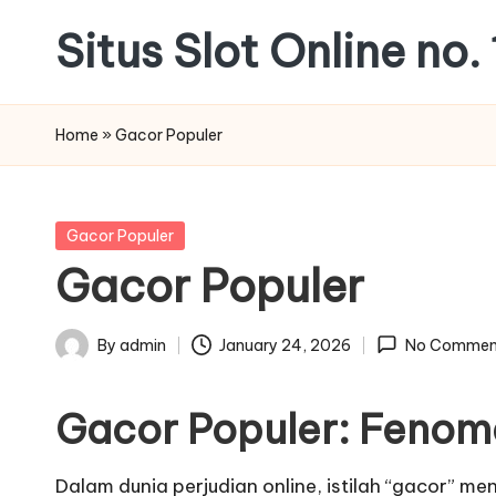
Situs Slot Online no. 
Skip
to
content
Home
»
Gacor Populer
Posted
Gacor Populer
in
Gacor Populer
By
admin
January 24, 2026
No Commen
Posted
by
Gacor Populer: Fenome
Dalam dunia perjudian online, istilah “gacor” m