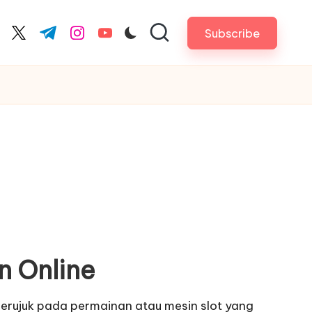
Subscribe
cebook.com
twitter.com
t.me
instagram.com
youtube.com
n Online
 merujuk pada permainan atau mesin slot yang