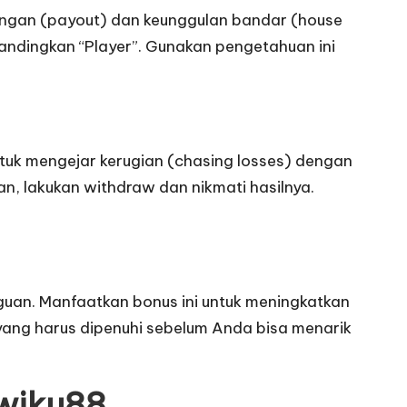
ngan (payout) dan keunggulan bandar (house
ibandingkan “Player”. Gunakan pengetahuan ini
tuk mengejar kerugian (chasing losses) dengan
n, lakukan withdraw dan nikmati hasilnya.
uan. Manfaatkan bonus ini untuk meningkatkan
yang harus dipenuhi sebelum Anda bisa menarik
ewiku88