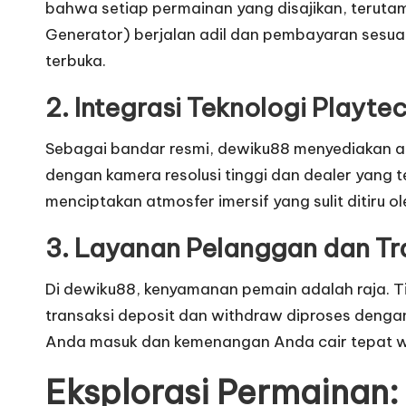
bahwa setiap permainan yang disajikan, teruta
Generator) berjalan adil dan pembayaran sesuai
terbuka.
2. Integrasi Teknologi Playtec
Sebagai bandar resmi, dewiku88 menyediakan akse
dengan kamera resolusi tinggi dan dealer yang te
menciptakan atmosfer imersif yang sulit ditiru ole
3. Layanan Pelanggan dan Tr
Di dewiku88, kenyamanan pemain adalah raja. T
transaksi deposit dan withdraw diproses denga
Anda masuk dan kemenangan Anda cair tepat w
Eksplorasi Permainan