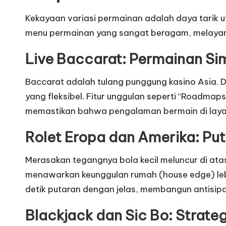
Kekayaan variasi permainan adalah daya tarik
menu permainan yang sangat beragam, melayani 
Live Baccarat: Permainan Si
Baccarat adalah tulang punggung kasino Asia. 
yang fleksibel. Fitur unggulan seperti “Roadma
memastikan bahwa pengalaman bermain di layar
Rolet Eropa dan Amerika: Pu
Merasakan tegangnya bola kecil meluncur di ata
menawarkan keunggulan rumah (house edge) lebi
detik putaran dengan jelas, membangun antisipa
Blackjack dan Sic Bo: Strate