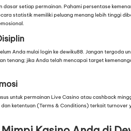
n dasar setiap permainan. Pahami persentase kemena
ecara statistik memiliki peluang menang lebih tinggi d
emosional.
isiplin
um Anda mulai login ke dewiku88. Jangan tergoda un
an tenang; jika Anda telah mencapai target kemenanga
.
omosi
sus untuk permainan Live Casino atau cashback mingg
dan ketentuan (Terms & Conditions) terkait turnover 
 Mimpi Kasino Anda di D