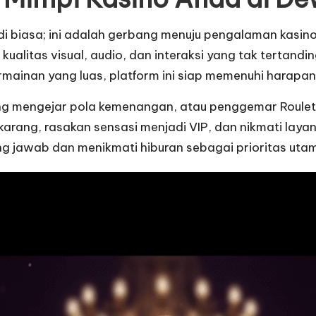
di biasa; ini adalah gerbang menuju pengalaman kasino 
kualitas visual, audio, dan interaksi yang tak tertand
permainan yang luas, platform ini siap memenuhi harapan
 mengejar pola kemenangan, atau penggemar Roulett
ang, rasakan sensasi menjadi VIP, dan nikmati layana
ng jawab dan menikmati hiburan sebagai prioritas uta