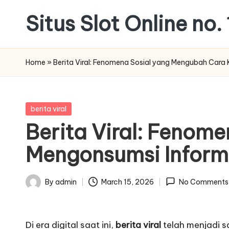
Situs Slot Online no. 
Skip
to
content
Home
»
Berita Viral: Fenomena Sosial yang Mengubah Cara K
Posted
berita viral
in
Berita Viral: Fenom
Mengonsumsi Informas
By
admin
March 15, 2026
No Comments
Posted
by
Di era digital saat ini,
berita viral
telah menjadi s