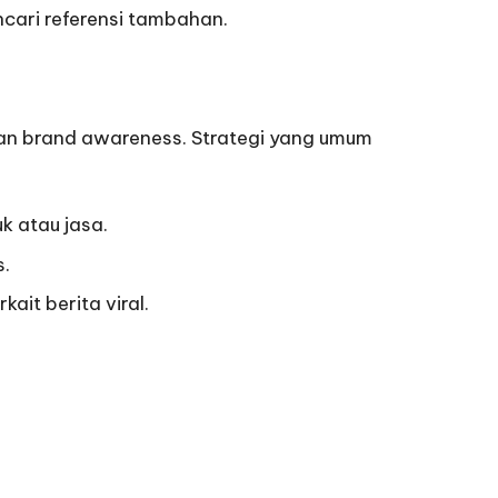
ncari referensi tambahan.
dan brand awareness. Strategi yang umum
k atau jasa.
s
.
ait berita viral.