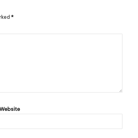
arked
*
Website