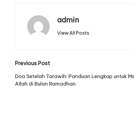
admin
View All Posts
Post
Previous Post
navigation
Doa Setelah Tarawih: Panduan Lengkap untuk M
Allah di Bulan Ramadhan