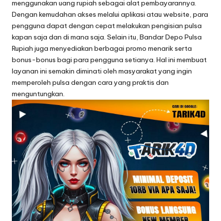
menggunakan uang rupiah sebagai alat pembayarannya.
Dengan kemudahan akses melalui aplikasi atau website, para
pengguna dapat dengan cepat melakukan pengisian pulsa
kapan saja dan di mana saja. Selain itu, Bandar Depo Pulsa
Rupiah juga menyediakan berbagai promo menarik serta
bonus-bonus bagi para pengguna setianya. Hal ini membuat
layanan ini semakin diminati oleh masyarakat yang ingin
memperoleh pulsa dengan cara yang praktis dan
menguntungkan.