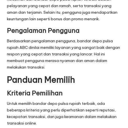
pelayanan yang cepat dan ramah, serta transaksi yang
aman dan terjamin. Selain itu, pengguna juga mendapatkan
keuntungan lain seperti bonus dan promo menarik.
Pengalaman Pengguna
Berdasarkan pengalaman pengguna, bandar depo pulsa
rupiah ABC dinilai memiliki layanan yang sangat baik dengan
respon yang cepat dan transaksi yang lancar. Hal ini
membuat pengguna merasa nyaman dan aman dalam
melakukan transaksi.
Panduan Memilih
Kriteria Pemilihan
Untuk memilih bandar depo pulsa rupiah terbaik, ada
beberapa kriteria yang perlu diperhatikan seperti reputasi,
kecepatan transaksi, dan juga keamanan dalam melakukan
transaksi online.