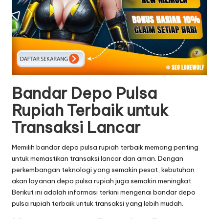
Bandar Depo Pulsa
Rupiah Terbaik untuk
Transaksi Lancar
Memilih bandar depo pulsa rupiah terbaik memang penting
untuk memastikan transaksi lancar dan aman. Dengan
perkembangan teknologi yang semakin pesat, kebutuhan
akan layanan depo pulsa rupiah juga semakin meningkat.
Berikut ini adalah informasi terkini mengenai bandar depo
pulsa rupiah terbaik untuk transaksi yang lebih mudah.