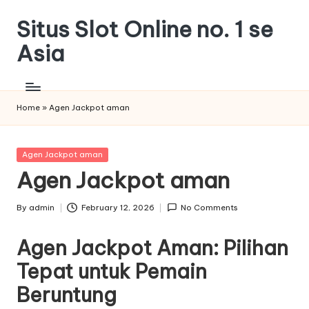
Situs Slot Online no. 1 se
Skip
to
Asia
content
Home
»
Agen Jackpot aman
Posted
Agen Jackpot aman
in
Agen Jackpot aman
By
admin
February 12, 2026
No Comments
Posted
by
Agen Jackpot Aman: Pilihan
Tepat untuk Pemain
Beruntung