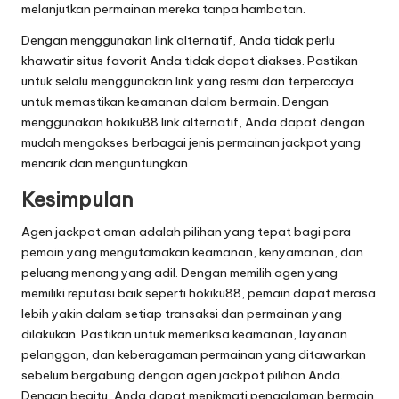
melanjutkan permainan mereka tanpa hambatan.
Dengan menggunakan link alternatif, Anda tidak perlu
khawatir situs favorit Anda tidak dapat diakses. Pastikan
untuk selalu menggunakan link yang resmi dan terpercaya
untuk memastikan keamanan dalam bermain. Dengan
menggunakan
hokiku88 link alternatif
, Anda dapat dengan
mudah mengakses berbagai jenis permainan jackpot yang
menarik dan menguntungkan.
Kesimpulan
Agen jackpot aman adalah pilihan yang tepat bagi para
pemain yang mengutamakan keamanan, kenyamanan, dan
peluang menang yang adil. Dengan memilih agen yang
memiliki reputasi baik seperti
hokiku88
, pemain dapat merasa
lebih yakin dalam setiap transaksi dan permainan yang
dilakukan. Pastikan untuk memeriksa keamanan, layanan
pelanggan, dan keberagaman permainan yang ditawarkan
sebelum bergabung dengan agen jackpot pilihan Anda.
Dengan begitu, Anda dapat menikmati pengalaman bermain