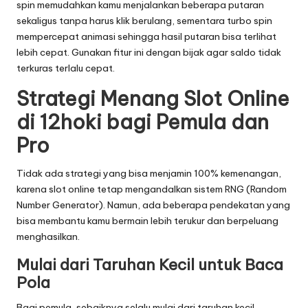
spin memudahkan kamu menjalankan beberapa putaran
sekaligus tanpa harus klik berulang, sementara turbo spin
mempercepat animasi sehingga hasil putaran bisa terlihat
lebih cepat. Gunakan fitur ini dengan bijak agar saldo tidak
terkuras terlalu cepat.
Strategi Menang Slot Online
di 12hoki bagi Pemula dan
Pro
Tidak ada strategi yang bisa menjamin 100% kemenangan,
karena slot online tetap mengandalkan sistem RNG (Random
Number Generator). Namun, ada beberapa pendekatan yang
bisa membantu kamu bermain lebih terukur dan berpeluang
menghasilkan.
Mulai dari Taruhan Kecil untuk Baca
Pola
Bagi pemula, sebaiknya selalu mulai dari taruhan kecil.