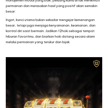
manajemen modal yang baik, peluang kamu untuk menikmati
permainan dan merasakan hasil yang positif akan semakin
besar.
Ingat, kunci utama bukan sekadar mengejar kemenangan
besar, tetapi juga menjaga kenyamanan, keamanan, dan
kontrol diri saat bermain. Jadikan 12hoki sebagai tempat
hiburan favoritmu, dan biarkan hoki datang secara alami
melalui permainan yang terukur dan bijak.