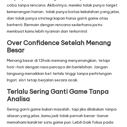
coba tanpa rencana. Akibatnya, mereka tidak punya target
kemenangan harian, tidak punya batas kekalahan yang jelas,
dan tidak punya strategi kapan harus ganti game atau
berhenti. Bermain dengan rencana sederhana justru
membuat kamu lebih nyaman dan terkontrol.
Over Confidence Setelah Menang
Besar
Menang besar di 12hoki memang menyenangkan, tetapi
hati-hati dengan rasa percaya diri berlebihan. Jangan
langsung menaikkan bet terlalu tinggi tanpa perhitungan.
Ingat, slot tetap berjalan secara acak.
Terlalu Sering Ganti Game Tanpa
Analisa
Sering ganti game bukan masalah, tapi jika dilakukan tanpa
alasan yang jelas, kamu jadi tidak pernah benar-benar
memahami karakter satu game pun. Lebih baik fokus pada