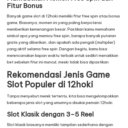
Fitur Bonus
Banyak game slot di 12hoki memiliki fitur free spin atau bonus
game. Biasanya, momen ini yang paling berpotensi
memberikan kemenangan besar. Pastikan kamu memahami
simbol apa yang memicu free spin, berapa banyak putaran
gratis yang diberikan, dan apakah ada pengali (multiplier)
yang aktif selama free spin. Dengan begitu, kamu bisa
merencanakan kapan waktu terbaik untuk sedikit menaikkan
bet sebelum fitur ini muncul, meski tidak bisa dipastikan.
Rekomendasi Jenis Game
Slot Populer di 12hoki
Tanpa menyebut merek tertentu, kita bisa mengelompokkan
beberapa jenis slot yang umumnya disukai pemain 12hoki.
Slot Klasik dengan 3–5 Reel
Slot klasik biasanya memiliki tampilan sederhana dengan