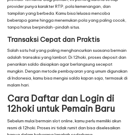
provider punya karakter RTP, pola kemenangan, dan
tampilan yang berbeda. Kamu bisa leluasa mencoba
beberapa game hingga menemukan pola yang paling cocok,
tanpa harus berpindah-pindah situs.
Transaksi Cepat dan Praktis
Salah satu hal yang paling menghancurkan suasana bermain
adalah transaksi yang lambat. Di 12hoki, proses deposit dan
penarikan saldo disiapkan agar berlangsung secepat
mungkin. Dengan metode pembayaran yang umum digunakan
di Indonesia, kamu bisa mengisi saldo kapan saja, termasuk di
malam hari.
Cara Daftar dan Login di
12hoki untuk Pemain Baru
Sebelum mulai bermain slot online, kamu perlu memiliki akun
resmi di 12hoki. Proses ini tidak rumit dan bisa diselesaikan
hanya dalam beberapa langkah sederhana.