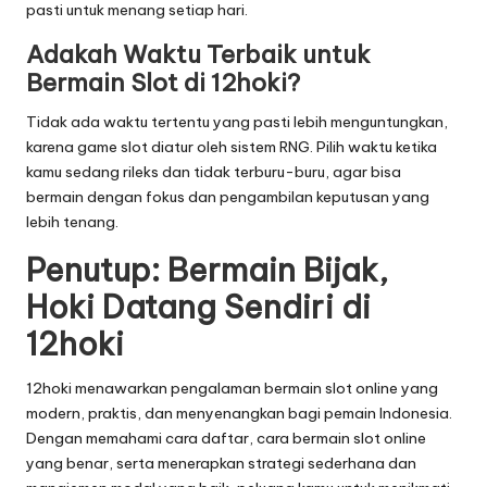
pasti untuk menang setiap hari.
Adakah Waktu Terbaik untuk
Bermain Slot di 12hoki?
Tidak ada waktu tertentu yang pasti lebih menguntungkan,
karena game slot diatur oleh sistem RNG. Pilih waktu ketika
kamu sedang rileks dan tidak terburu-buru, agar bisa
bermain dengan fokus dan pengambilan keputusan yang
lebih tenang.
Penutup: Bermain Bijak,
Hoki Datang Sendiri di
12hoki
12hoki menawarkan pengalaman bermain slot online yang
modern, praktis, dan menyenangkan bagi pemain Indonesia.
Dengan memahami cara daftar, cara bermain slot online
yang benar, serta menerapkan strategi sederhana dan