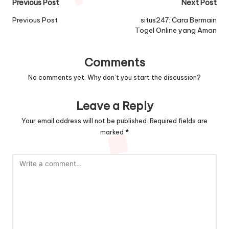
Post
Previous Post
Next Post
navigation
Previous Post
situs247: Cara Bermain
Togel Online yang Aman
Comments
No comments yet. Why don’t you start the discussion?
Leave a Reply
Your email address will not be published.
Required fields are
marked
*