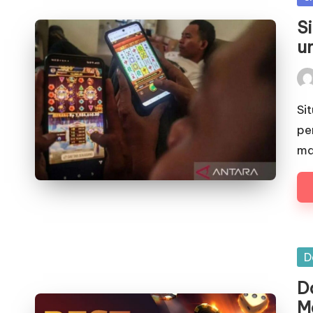
in
S
u
Pos
by
Si
pe
ma
Po
D
in
D
M