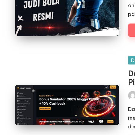
on
pa
Po
D
in
D
P
Pos
by
Da
me
di