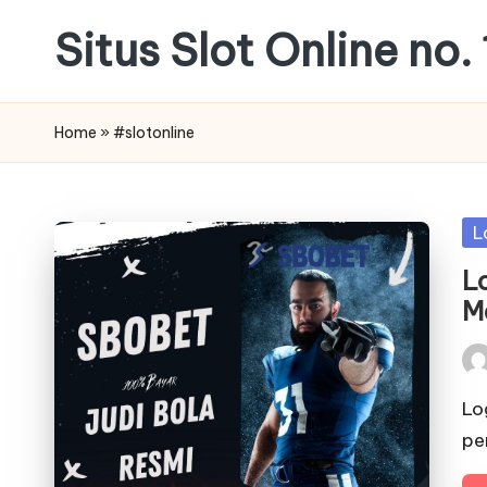
Situs Slot Online no. 
Skip
to
content
Home
»
#slotonline
Po
L
in
L
M
Pos
by
Lo
pe