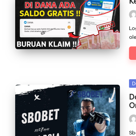
K
Pos
by
Lo
ol
Po
D
in
D
O
Pos
by
Sb