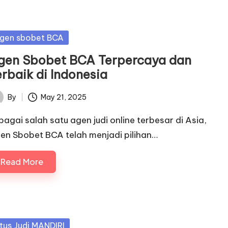
sted
gen sbobet BCA
gen Sbobet BCA Terpercaya dan
erbaik di Indonesia
By
May 21, 2025
ted
bagai salah satu agen judi online terbesar di Asia,
en Sbobet BCA telah menjadi pilihan…
Read More
sted
itus Judi MANDIRI