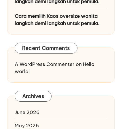
langkah demi langkah untuk pemula.
Cara memilih Kaos oversize wanita
langkah demi langkah untuk pemula.
Recent Comments
A WordPress Commenter
on
Hello
world!
Archives
June 2026
May 2026