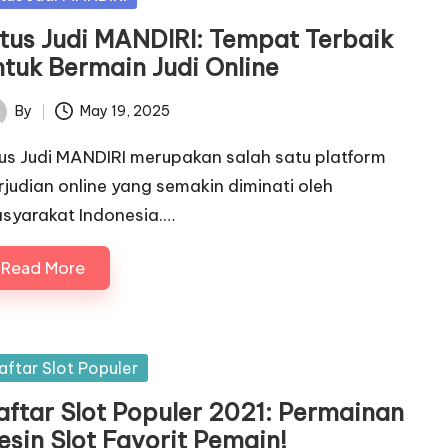
itus Judi MANDIRI: Tempat Terbaik
ntuk Bermain Judi Online
By
May 19, 2025
ted
tus Judi MANDIRI merupakan salah satu platform
rjudian online yang semakin diminati oleh
syarakat Indonesia.…
Read More
sted
aftar Slot Populer
aftar Slot Populer 2021: Permainan
esin Slot Favorit Pemain!