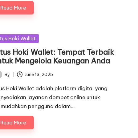
Read More
sted
itus Hoki Wallet
itus Hoki Wallet: Tempat Terbaik
ntuk Mengelola Keuangan Anda
By
June 13, 2025
ted
tus Hoki Wallet adalah platform digital yang
nyediakan layanan dompet online untuk
mudahkan pengguna dalam…
Read More