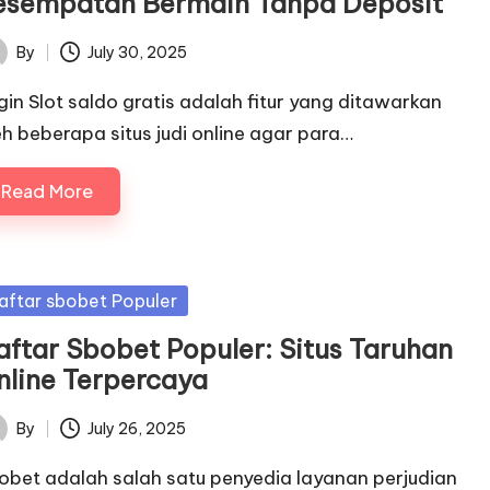
esempatan Bermain Tanpa Deposit
By
July 30, 2025
ted
gin Slot saldo gratis adalah fitur yang ditawarkan
eh beberapa situs judi online agar para…
Read More
sted
aftar sbobet Populer
aftar Sbobet Populer: Situs Taruhan
nline Terpercaya
By
July 26, 2025
ted
obet adalah salah satu penyedia layanan perjudian