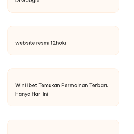
Di Google
website resmi 12hoki
Win11bet
Temukan Permainan Terbaru
Hanya Hari Ini