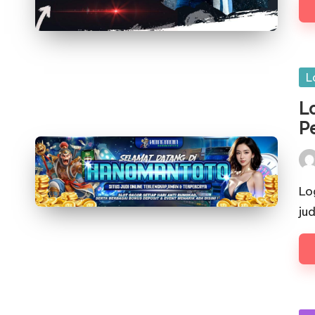
Po
L
in
L
P
Pos
by
Lo
ju